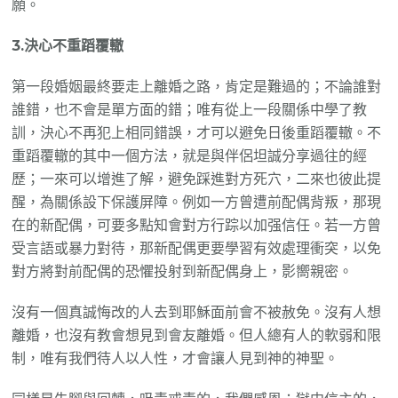
願。
3.決心不重蹈覆轍
第一段婚姻最終要走上離婚之路，肯定是難過的；不論誰對
誰錯，也不會是單方面的錯；唯有從上一段關係中學了教
訓，決心不再犯上相同錯誤，才可以避免日後重蹈覆轍。不
重蹈覆轍的其中一個方法，就是與伴侶坦誠分享過往的經
歷；一來可以增進了解，避免踩進對方死穴，二來也彼此提
醒，為關係設下保護屏障。例如一方曾遭前配偶背叛，那現
在的新配偶，可要多點知會對方行踪以加强信任。若一方曾
受言語或暴力對待，那新配偶更要學習有效處理衝突，以免
對方將對前配偶的恐懼投射到新配偶身上，影嚮親密。
沒有一個真誠悔改的人去到耶穌面前會不被赦免。沒有人想
離婚，也沒有教會想見到會友離婚。但人總有人的軟弱和限
制，唯有我們待人以人性，才會讓人見到神的神聖。