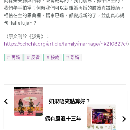
同樣是失腳與回轉，吸毒戒毒的，我們感恩；獄中信主的，
我們舉手拍掌；何時我們可以對離婚再婚的肢體真誠接納，
相信在主的恩典裡，舊事已過，都變成新的了，並能真心講
句Hallelujah？
（原文刊於《號角》：
https://cchchk.org/article/family/marriage/hk210827c/
再婚
反省
接納
離婚
Post
Navigation
如果唔夾點算好？
偶有風浪十三年