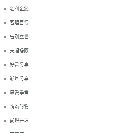
名利金錢
吾理吾得
告別塵世
夫唱婦隨
好書分享
影片分享
恩愛學堂
情為何物
愛理吾理