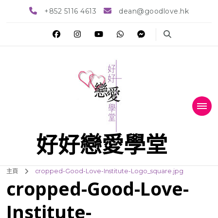
+852 5116 4613
dean@goodlove.hk
好好戀愛學堂
主頁
cropped-Good-Love-Institute-Logo_square.jpg
cropped-Good-Love-
Institute-