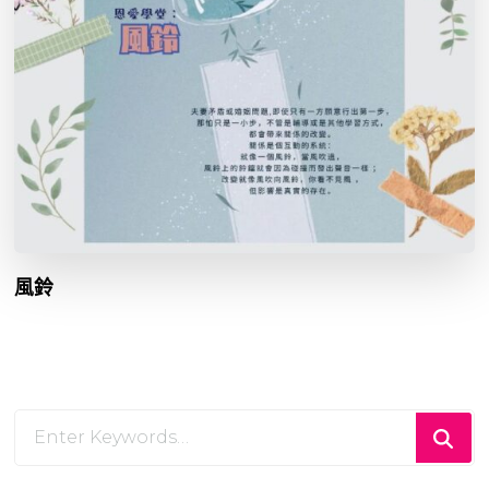
風鈴
Looking
for
Something?