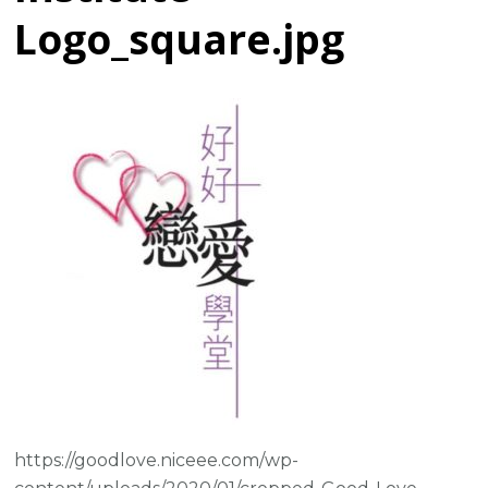
Logo_square.jpg
https://goodlove.niceee.com/wp-