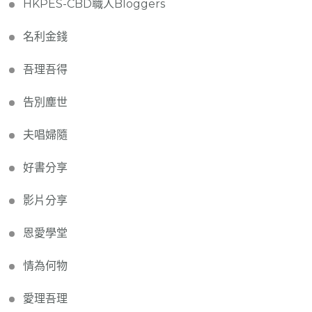
HKPES-CBD職人Bloggers
名利金錢
吾理吾得
告別塵世
夫唱婦隨
好書分享
影片分享
恩愛學堂
情為何物
愛理吾理