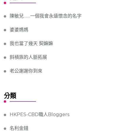
陳敏兒……一個我會永遠懷念的名字
婆婆媽媽
我也當了幾天 契嫲嫲
斜槓族的人脈拓展
老公謝謝你到來
分類
HKPES-CBD職人Bloggers
名利金錢