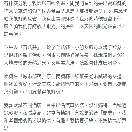
有什麼分別；牧師以四幅名畫，問我們看到的是出賣耶穌的
猶大？施洗約翰？世界榮華？還是「唯獨耶穌？」 這信息也
給我很好的反省：我有出賣耶穌嗎？我死的時候會留下什
麼？願我們有詩歌「眼光」的提醒，以天國的眼光來看地上
的事情。
下午去「百菇莊」，除了全菇餐，小朋友還可以親手採菇，
是很好的親子活動。期後去麒麟峰浸温泉，據說這個是921
大地震後的天然温泉，又叫美人湯，聽說會使皮膚嫩滑。
晚餐在「城市部落」原住民餐廳，餸菜是從未試過的味道：
個冰菜爽脆，汁醬美味；那個簡單的烤玉米筍，要自己撕開
葉和鬚，小朋友覺得很好玩！
我喜歡試不同酒店，台中出名汽車旅館，設計獨特，面積近
900呎，私隱度高，非常有情調，有說是適合「開房」，我
和孝國婚後仍可以偷情，有趣！愛情要保鮮，不妨搞搞新意
思！