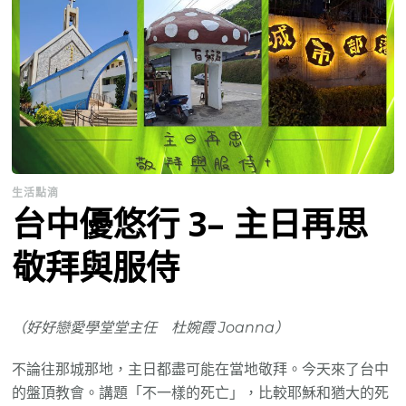
生活點滴
台中優悠行 3– 主日再思
敬拜與服侍
（好好戀愛學堂堂主任 杜婉霞 Joanna）
不論往那城那地，主日都盡可能在當地敬拜。今天來了台中
的盤頂教會。講題「不一樣的死亡」，比較耶穌和猶大的死