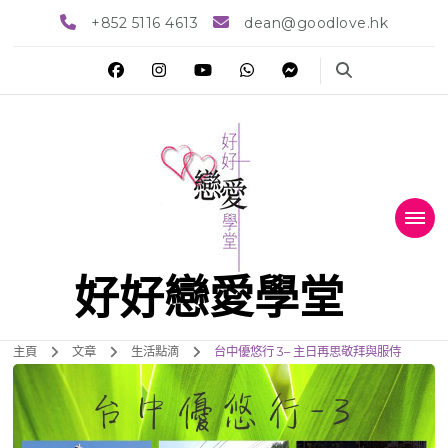
+852 5116 4613
dean@goodlove.hk
好好戀愛學堂
主頁
文章
生活點滴
台中優悠行 3– 主日再思敬拜與服侍