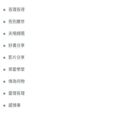
吾理吾得
告別塵世
夫唱婦隨
好書分享
影片分享
恩愛學堂
情為何物
愛理吾理
感情事