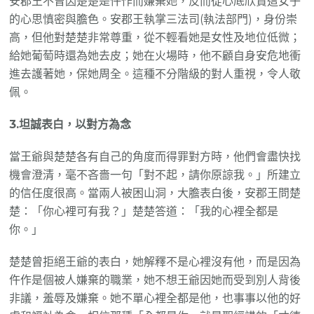
安郡王不曾因楚楚是仵作而嫌棄她，反而從心底欣賞這女子
的心思慎密與膽色。安郡王執掌三法司(執法部門)，身份崇
高，但他對楚楚非常尊重，從不輕看她是女性及地位低微；
給她葡萄時還為她去皮；她在火場時，他不顧自身安危地衝
進去護著她，保她周全。這種不分階級的對人重視，令人敬
佩。
3.坦誠表白，以對方為念
當王爺與楚楚各有自己的角度而得罪對方時，他們會盡快找
機會澄清，毫不吝嗇一句「對不起，請你原諒我。」所建立
的信任度很高。當兩人被困山洞，大膽表白後，安郡王問楚
楚：「你心裡可有我？」楚楚答道：「我的心裡全都是
你。」
楚楚曾拒絕王爺的表白，她解釋不是心裡沒有他，而是因為
仵作是個被人嫌棄的職業，她不想王爺因她而受到別人背後
非議，羞辱及嫌棄。她不單心裡全都是他，也事事以他的好