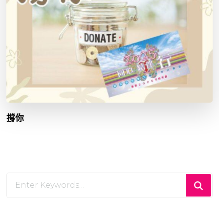
撐你
Looking
for
Something?