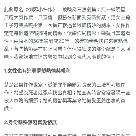
此劇原名《御賜小仵作》，被喻為三無劇集：無一線明星，
無龐大製作費，無宣傳，但勝在新面孔有新鮮感，男女主角
王子奇與蘇曉彤第一次擔正就遇著雕琢精妙的劇本，女仵作
楚楚每個造型都獨特而精緻，伏線佈局精彩，懸疑且富追看
性。由原本的36集被剪成20集，的確節奏明快得來有點混
亂，有些情節要在網上回看；但值得細味的部份總是令人回
味。我驚訝地在這古裝劇中找到令現代人羡慕的情。
1.女性也有追尋夢想熱情與權利
楚楚出自仵作世家，從鄉郊平樂鎮到長安的三法司考取仵
作，希望為死者或冤魂找出真相；她查案時會常常發現一些
被人忽略的細節；她的機智與專業令她備受王爺由衷的賞
識。
2.身份懸殊無礙真愛發展