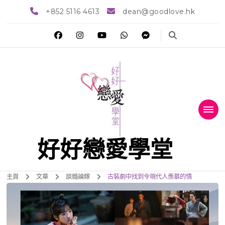
+852 5116 4613
dean@goodlove.hk
好好戀愛學堂
主頁
文章
談婚論嫁
古裝劇中找到令現代人羨慕的情