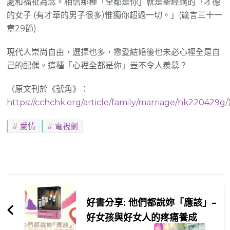
處和福祉為念。相信那種「全都是你」就是聖經講的「才德
的女子 (有才華的男子很多)惟獨你超過一切。」(箴言三十一
章29節)
現代人崇尚自由，選擇也多，戀愛結婚後也未必心裡全是自
己的配偶。這種「心裡全都是你」豈不令人羨慕？
（原文刊於《號角》：
https://cchchk.org/article/family/marriage/hk220429g/
愛情
電視劇
Post
Navigation
好書分享: 他們都說妳「應該」–
好女孩與好女人的疼痛養成