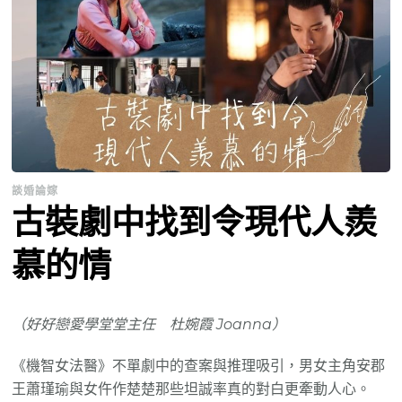
談婚論嫁
古裝劇中找到令現代人羨
慕的情
（好好戀愛學堂堂主任 杜婉霞 Joanna）
《機智女法醫》不單劇中的查案與推理吸引，男女主角安郡
王蕭瑾瑜與女仵作楚楚那些坦誠率真的對白更牽動人心。