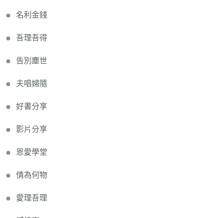
名利金錢
吾理吾得
告別塵世
夫唱婦隨
好書分享
影片分享
恩愛學堂
情為何物
愛理吾理