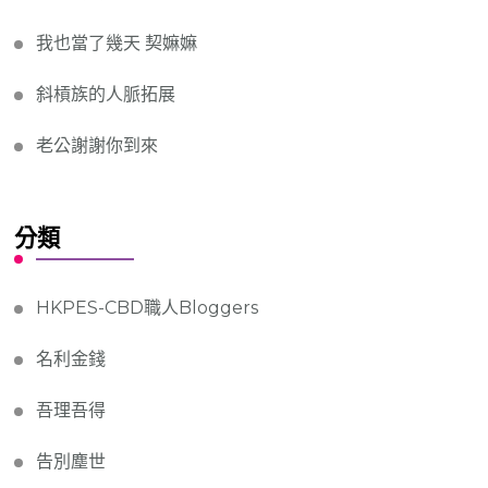
我也當了幾天 契嫲嫲
斜槓族的人脈拓展
老公謝謝你到來
分類
HKPES-CBD職人Bloggers
名利金錢
吾理吾得
告別塵世