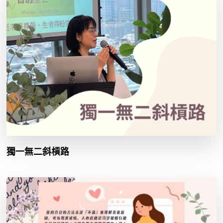
獨一無二斜槓路