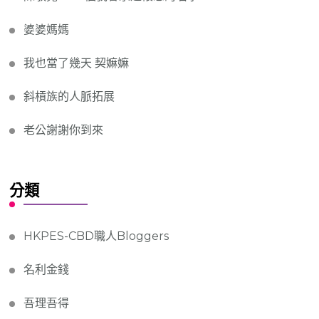
婆婆媽媽
我也當了幾天 契嫲嫲
斜槓族的人脈拓展
老公謝謝你到來
分類
HKPES-CBD職人Bloggers
名利金錢
吾理吾得