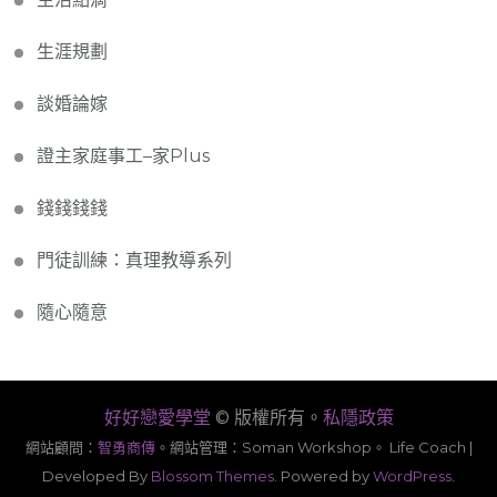
生涯規劃
談婚論嫁
證主家庭事工–家Plus
錢錢錢錢
門徒訓練：真理教導系列
隨心隨意
好好戀愛學堂
© 版權所有。
私隱政策
網站顧問：
智勇商傳
。
網站管理：Soman Workshop。
Life Coach |
Developed By
Blossom Themes
. Powered by
WordPress
.