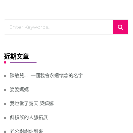
Looking
for
Something?
近期文章
陳敏兒……一個我會永遠懷念的名字
婆婆媽媽
我也當了幾天 契嫲嫲
斜槓族的人脈拓展
老公謝謝你到來