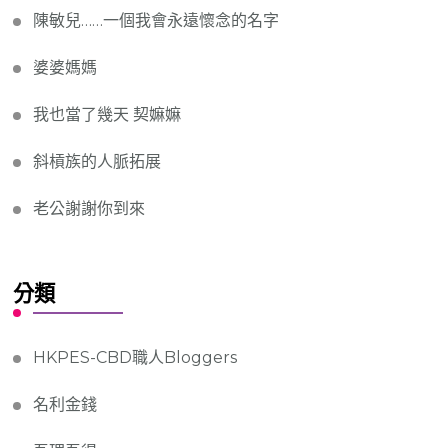
陳敏兒……一個我會永遠懷念的名字
婆婆媽媽
我也當了幾天 契嫲嫲
斜槓族的人脈拓展
老公謝謝你到來
分類
HKPES-CBD職人Bloggers
名利金錢