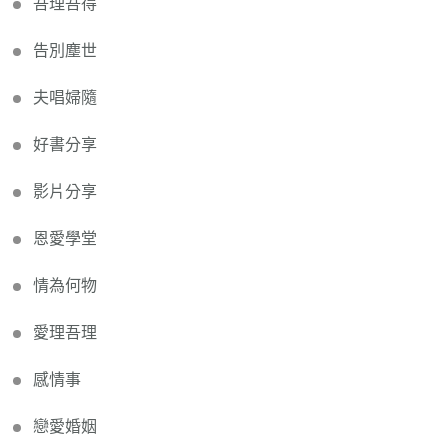
吾理吾得
告別塵世
夫唱婦隨
好書分享
影片分享
恩愛學堂
情為何物
愛理吾理
感情事
戀愛婚姻