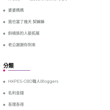
婆婆媽媽
我也當了幾天 契嫲嫲
斜槓族的人脈拓展
老公謝謝你到來
分類
HKPES-CBD職人Bloggers
名利金錢
吾理吾得