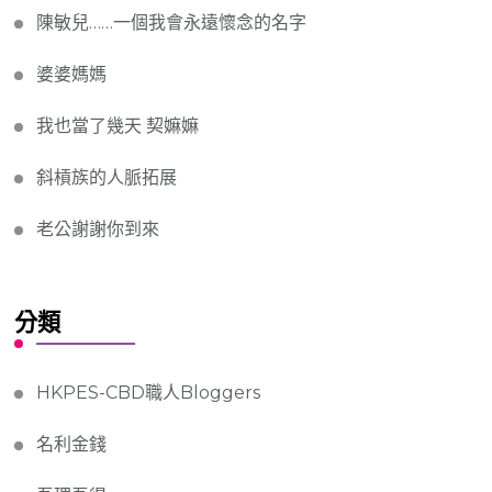
陳敏兒……一個我會永遠懷念的名字
婆婆媽媽
我也當了幾天 契嫲嫲
斜槓族的人脈拓展
老公謝謝你到來
分類
HKPES-CBD職人Bloggers
名利金錢