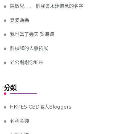
陳敏兒……一個我會永遠懷念的名字
婆婆媽媽
我也當了幾天 契嫲嫲
斜槓族的人脈拓展
老公謝謝你到來
分類
HKPES-CBD職人Bloggers
名利金錢