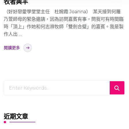
牧者與羊
（好好戀愛學堂堂主任 杜婉霞 Joanna） 某天接到何羅
乃萱師母的緊急邀請，因為訪問嘉賓有事，問我可有時間臨
時「頂上」作她和何志滌牧師「雙劍合璧」的嘉賓。我是製
作人出 …
閱讀更多
Looking
for
Something?
近期文章