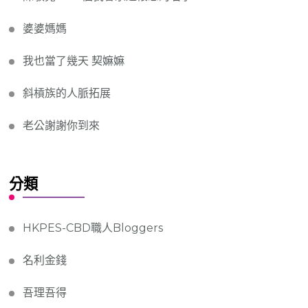
婆婆媽媽
我也當了幾天 契嫲嫲
斜槓族的人脈拓展
老公謝謝你到來
分類
HKPES-CBD職人Bloggers
名利金錢
吾理吾得