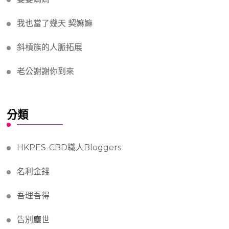
我也當了幾天 契嫲嫲
斜槓族的人脈拓展
老公謝謝你到來
分類
HKPES-CBD職人Bloggers
名利金錢
吾理吾得
告別塵世