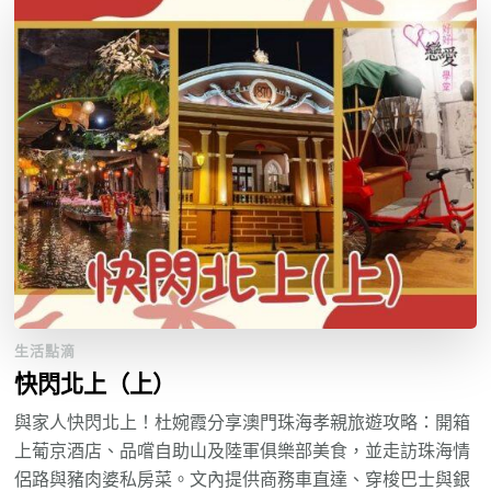
生活點滴
快閃北上（上）
與家人快閃北上！杜婉霞分享澳門珠海孝親旅遊攻略：開箱
上葡京酒店、品嚐自助山及陸軍俱樂部美食，並走訪珠海情
侶路與豬肉婆私房菜。文內提供商務車直達、穿梭巴士與銀