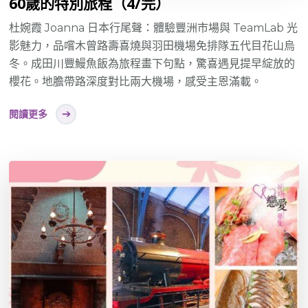
60歲的特別旅程（4/完）
杜婉霞 Joanna 日本行尾聲：體驗豐洲市場與 TeamLab 光
影魅力，品嚐木曾路壽喜燒與羽田機場免排隊五代目花山烏
冬。成田川豐鰻魚飯為旅程畫下句點，驚喜遇見提早綻放的
櫻花。地膽帶路深度對比兩大機場，感受主恩滿載。
閱讀更多