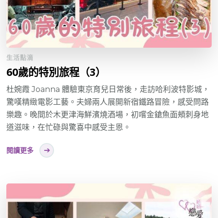
生活點滴
60歲的特別旅程（3）
杜婉霞 Joanna 體驗東京育兒日常後，走訪哈利波特影城，
驚嘆精緻電影工藝。夫婦兩人展開新宿鐵路冒險，感受問路
樂趣。晚間於木更津海鮮濱燒酒場，初嚐金鎗魚面頰刺身地
道滋味，在忙碌與驚喜中感受主恩。
閱讀更多