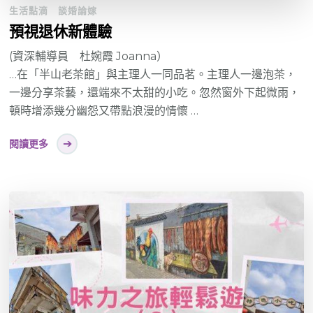
生活點滴
談婚論嫁
預視退休新體驗
(資深輔導員 杜婉霞 Joanna）
…在「半山老茶館」與主理人一同品茗。主理人一邊泡茶，
一邊分享茶藝，還端來不太甜的小吃。忽然窗外下起微雨，
頓時增添幾分幽怨又帶點浪漫的情懷 …
閱讀更多