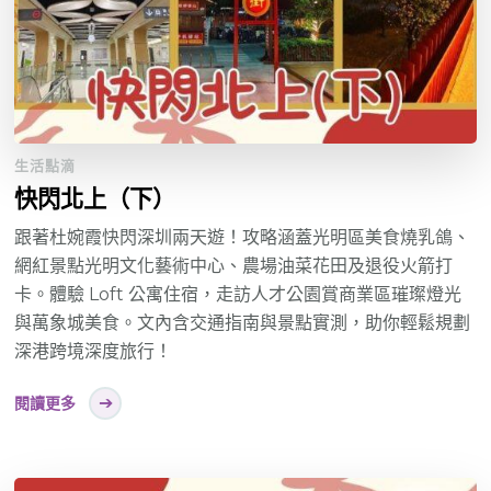
生活點滴
快閃北上（下）
跟著杜婉霞快閃深圳兩天遊！攻略涵蓋光明區美食燒乳鴿、
網紅景點光明文化藝術中心、農場油菜花田及退役火箭打
卡。體驗 Loft 公寓住宿，走訪人才公園賞商業區璀璨燈光
與萬象城美食。文內含交通指南與景點實測，助你輕鬆規劃
深港跨境深度旅行！
閱讀更多