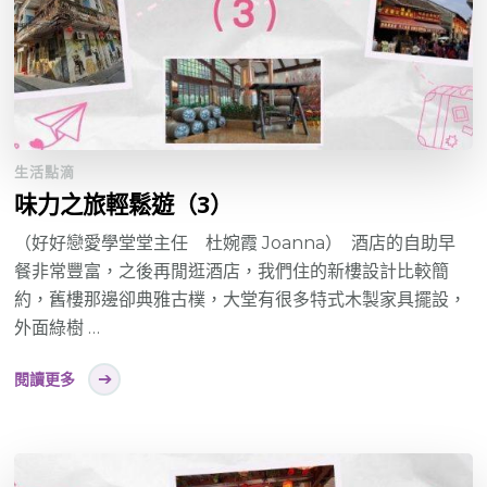
生活點滴
味力之旅輕鬆遊（3）
（好好戀愛學堂堂主任 杜婉霞 Joanna） 酒店的自助早
餐非常豐富，之後再閒逛酒店，我們住的新樓設計比較簡
約，舊樓那邊卻典雅古樸，大堂有很多特式木製家具擺設，
外面綠樹 …
閱讀更多