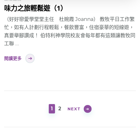
味力之旅輕鬆遊（1）
（好好戀愛學堂堂主任 杜婉霞 Joanna） 教牧平日工作繁
忙，如有人計劃行程輕鬆，餐飲豐富，住宿豪華的短線遊，
真要舉腳讚成！ 伯特利神學院校友會每年都有這類讓教牧同
工聯 …
閱讀更多
Posts
pagination
PAGE
PAGE
1
2
NEXT