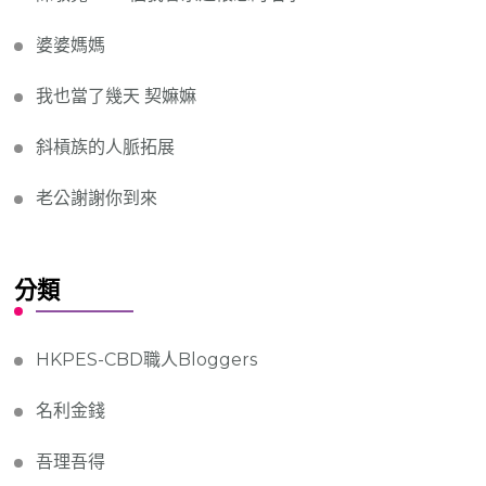
婆婆媽媽
我也當了幾天 契嫲嫲
斜槓族的人脈拓展
老公謝謝你到來
分類
HKPES-CBD職人Bloggers
名利金錢
吾理吾得