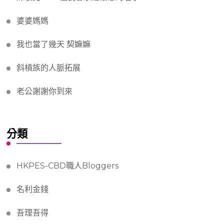
婆婆媽媽
我也當了幾天 契嫲嫲
斜槓族的人脈拓展
老公謝謝你到來
分類
HKPES-CBD職人Bloggers
名利金錢
吾理吾得