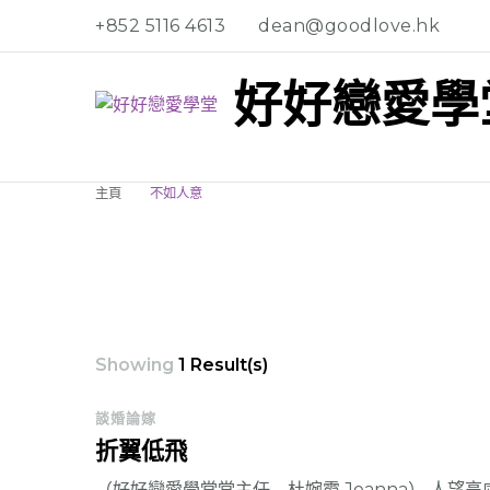
+852 5116 4613
dean@goodlove.hk
好好戀愛學
主頁
不如人意
Showing
1 Result(s)
談婚論嫁
折翼低飛
（好好戀愛學堂堂主任 杜婉霞 Joanna） 人望高