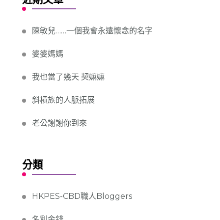
陳敏兒……一個我會永遠懷念的名字
婆婆媽媽
我也當了幾天 契嫲嫲
斜槓族的人脈拓展
老公謝謝你到來
分類
HKPES-CBD職人Bloggers
名利金錢