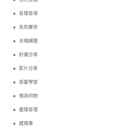
吾理吾得
告別塵世
夫唱婦隨
好書分享
影片分享
恩愛學堂
情為何物
愛理吾理
感情事