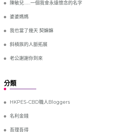
陳敏兒……一個我會永遠懷念的名字
婆婆媽媽
我也當了幾天 契嫲嫲
斜槓族的人脈拓展
老公謝謝你到來
分類
HKPES-CBD職人Bloggers
名利金錢
吾理吾得