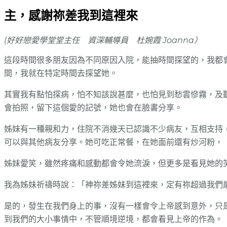
主，感謝祢差我到這裡來
(好好戀愛學堂堂主任 資深輔導員 杜婉霞 Joanna）
這段時間很多朋友因為不同原因入院，能抽時間探望的，我都
間，我就在特定時間去探望她。
其實我有點怕探病，怕不知該說甚麼，也怕見到愁雲慘霧，及
會拍照，留下這個愛的記號，她也會在臉書分享。
姊妹有一種親和力，住院不消幾天已認識不少病友，互相支持
可以與其他病友分享。她可吃正常餐，在她面前還有炒河粉，
姊妹愛笑，雖然疼痛和感動都會令她流淚，但更多是看見她的
我為姊妹祈禱時說：「神祢差姊妹到這裡來，定有祢超過我們
是的，發生在我們身上的事，沒有一樣會令上帝感到意外，只
到我們的大小事情中，不管順境逆境，都會看見上帝的作為。