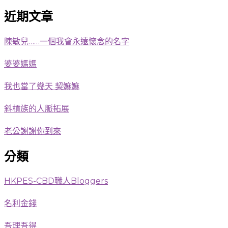
近期文章
陳敏兒……一個我會永遠懷念的名字
婆婆媽媽
我也當了幾天 契嫲嫲
斜槓族的人脈拓展
老公謝謝你到來
分類
HKPES-CBD職人Bloggers
名利金錢
吾理吾得