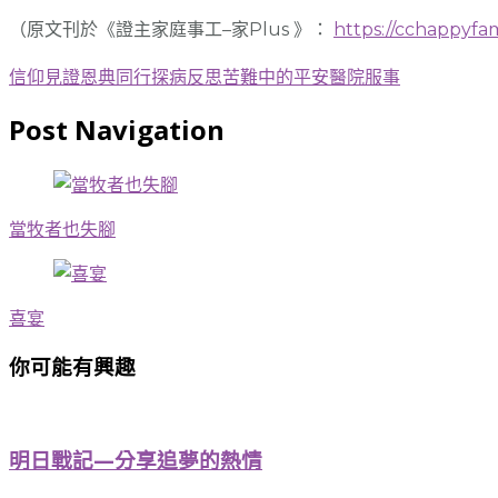
（原文刊於《證主家庭事工–家Plus 》：
https://cchappyfa
信仰見證
恩典同行
探病反思
苦難中的平安
醫院服事
Post Navigation
當牧者也失腳
喜宴
你可能有興趣
明日戰記—分享追夢的熱情