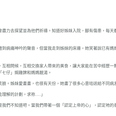
會盡力去探望並為他們祈禱。知道好姊妹入院，腳有傷患，每天
聽到病痛呻吟的聲音，但當我走到姊妹的床邊，她笑著說已有媽
，互相問候，互相交換家人帶來的美食，讓大家能在苦中經歷一
「七仔」焗雞髀和媽媽靚湯。
笑臉。姊妹愛畫畫，也很有天份，她畫了很多心意咭送給不同病
能理解的計劃，求祢……」
是我們不知道吧。當我們帶著一個「認定上帝的心」，認定祂的