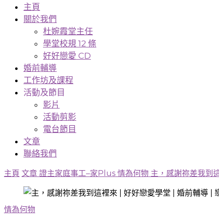
主頁
關於我們
杜婉霞堂主任
學堂校規 12 條
好好戀愛 CD
婚前輔導
工作坊及課程
活動及節目
影片
活動剪影
電台節目
文章
聯絡我們
主頁
文章
證主家庭事工–家Plus
情為何物
主，感謝祢差我到
情為何物