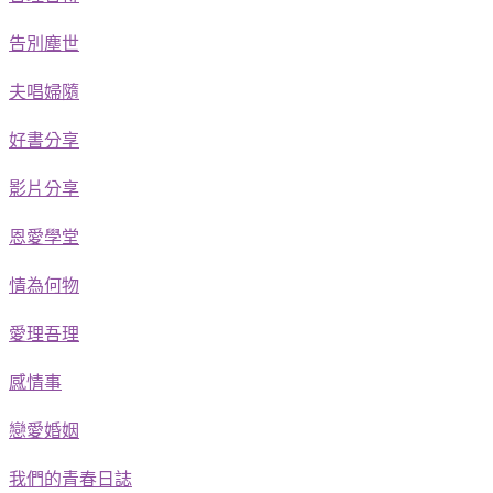
告別塵世
夫唱婦隨
好書分享
影片分享
恩愛學堂
情為何物
愛理吾理
感情事
戀愛婚姻
我們的青春日誌