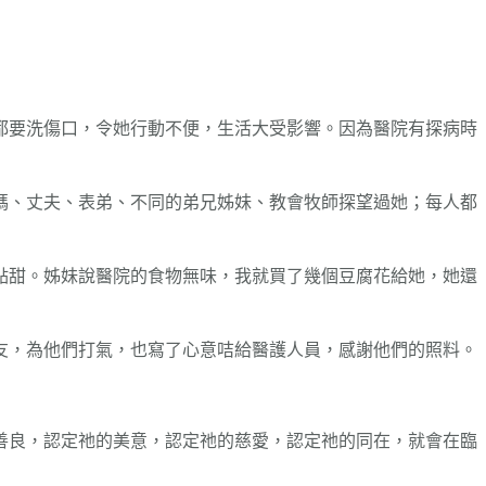
都要洗傷口，令她行動不便，生活大受影響。因為醫院有探病時
媽、丈夫、表弟、不同的弟兄姊妹、教會牧師探望過她；每人都
點甜。姊妹說醫院的食物無味，我就買了幾個豆腐花給她，她還
友，為他們打氣，也寫了心意咭給醫護人員，感謝他們的照料。
善良，認定祂的美意，認定祂的慈愛，認定祂的同在，就會在臨