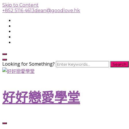
Skip to Content
+852 5116 4613
dean@goodlove.hk
Looking for Something?
好好戀愛學堂