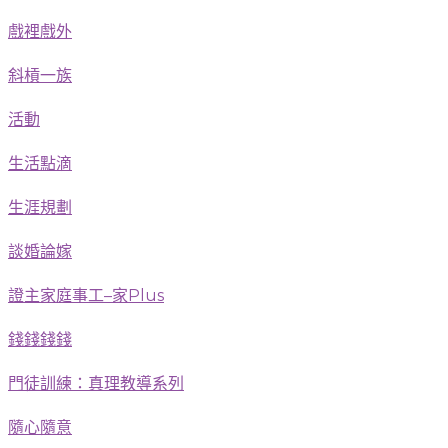
戲裡戲外
斜槓一族
活動
生活點滴
生涯規劃
談婚論嫁
證主家庭事工–家Plus
錢錢錢錢
門徒訓練：真理教導系列
隨心隨意