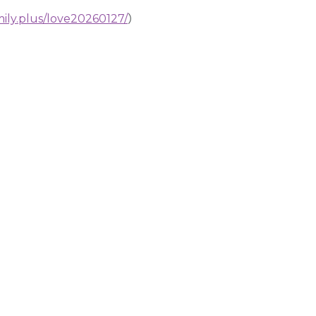
mily.plus/love20260127/
）