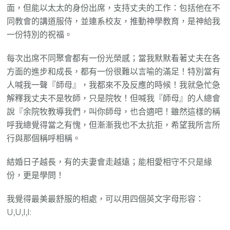
面，但能以太太的身份出席，支持丈夫的工作：包括他在不
同教會的講道服侍，並連系校友，推動神學教育，是神給我
一份特別的祝福。
每次出席不同聚會都有一份光榮感；當我默默看著丈夫在各
方面的進步和成長，都有一份很難以言喻的滿足！特別當有
人喊我一聲『師母』，我都來不及反應的時候！我就急忙急
解釋我丈夫不是牧師，只是院牧！但喊我『師母』的人總會
說『余院牧教導我們，叫你師母，也合適吧！雖然這樣的稱
呼我總覺得當之有愧，但漸漸我也不太抗拒，希望我所言所
行與那個稱呼相稱。
結婚日子越長，有的夫妻會走越遠；能相愛相守不只是緣
份，更是學問！
我覺得最美最舒服的相處，可以用四個英文字母形容：
U,U,I,I: