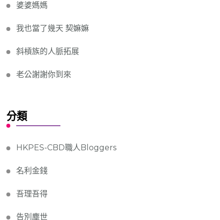
婆婆媽媽
我也當了幾天 契嫲嫲
斜槓族的人脈拓展
老公謝謝你到來
分類
HKPES-CBD職人Bloggers
名利金錢
吾理吾得
告別塵世