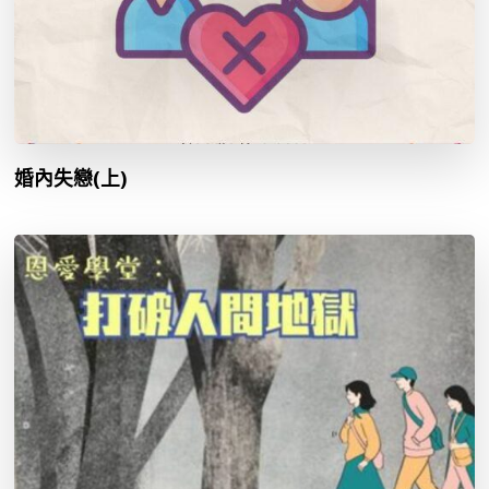
婚內失戀(上)