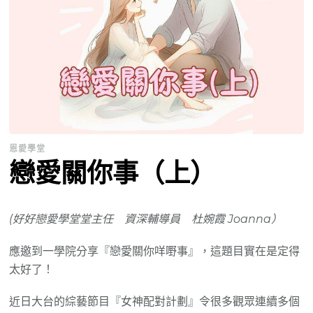
恩愛學堂
戀愛關你事（上）
(好好戀愛學堂堂主任 資深輔導員 杜婉霞 Joanna）
應邀到一學院分享『戀愛關你咩嘢事』，這題目實在是定得
太好了！
近日大台的綜藝節目『女神配對計劃』令很多觀眾連續多個