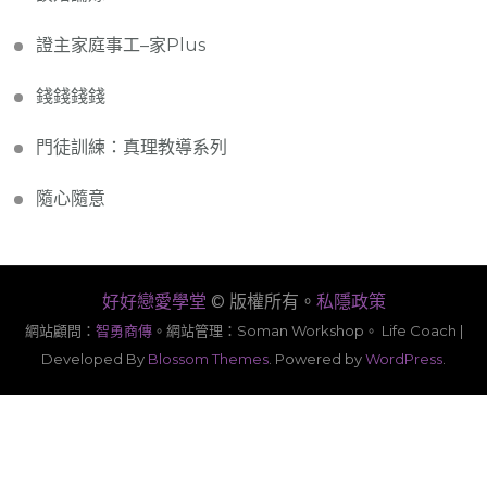
證主家庭事工–家Plus
錢錢錢錢
門徒訓練：真理教導系列
隨心隨意
好好戀愛學堂
© 版權所有。
私隱政策
網站顧問：
智勇商傳
。
網站管理：Soman Workshop。
Life Coach |
Developed By
Blossom Themes
. Powered by
WordPress
.