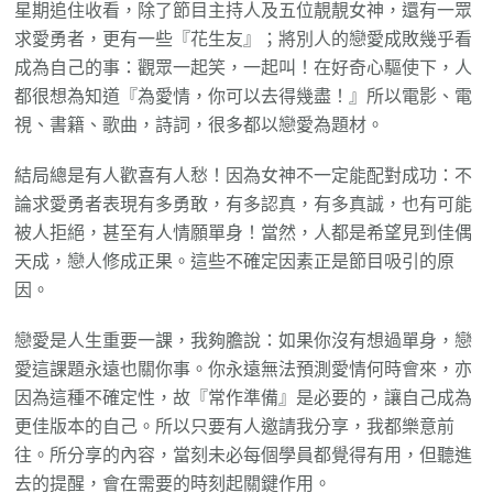
星期追住收看，除了節目主持人及五位靚靚女神，還有一眾
求愛勇者，更有一些『花生友』；將別人的戀愛成敗幾乎看
成為自己的事：觀眾一起笑，一起叫！在好奇心驅使下，人
都很想為知道『為愛情，你可以去得幾盡！』所以電影、電
視、書籍、歌曲，詩詞，很多都以戀愛為題材。
結局總是有人歡喜有人愁！因為女神不一定能配對成功：不
論求愛勇者表現有多勇敢，有多認真，有多真誠，也有可能
被人拒絕，甚至有人情願單身！當然，人都是希望見到佳偶
天成，戀人修成正果。這些不確定因素正是節目吸引的原
因。
戀愛是人生重要一課，我夠膽說：如果你沒有想過單身，戀
愛這課題永遠也關你事。你永遠無法預測愛情何時會來，亦
因為這種不確定性，故『常作準備』是必要的，讓自己成為
更佳版本的自己。所以只要有人邀請我分享，我都樂意前
往。所分享的內容，當刻未必每個學員都覺得有用，但聽進
去的提醒，會在需要的時刻起關鍵作用。