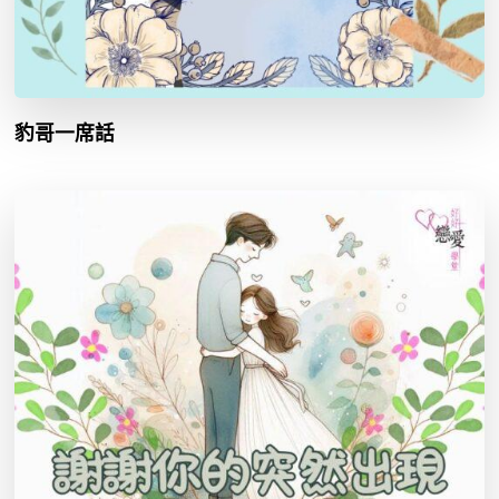
豹哥一席話