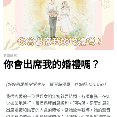
談婚論嫁
你會出席我的婚禮嗎？
(好好戀愛學堂堂主任 資深輔導員 杜婉霞 Joanna）
我很疼愛的一位世姪女明年初就要結婚，各項事務正在如
火如荼地進行，籌備過程尚算順利。現階段，是要計算能
出席婚禮和婚宴的人數的時候。當她致電我時，她的聲音
似乎有些擔憂，她輕輕地問道：「姨姨，你會出席我的婚