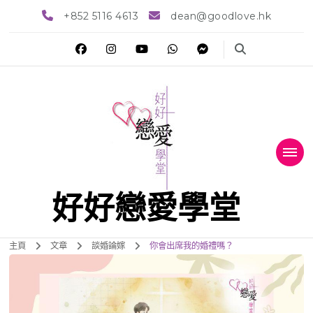
+852 5116 4613
dean@goodlove.hk
好好戀愛學堂
主頁
文章
談婚論嫁
你會出席我的婚禮嗎？