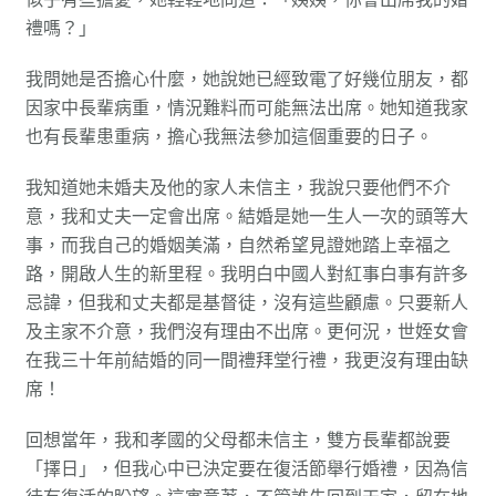
禮嗎？」
我問她是否擔心什麼，她說她已經致電了好幾位朋友，都
因家中長輩病重，情況難料而可能無法出席。她知道我家
也有長輩患重病，擔心我無法參加這個重要的日子。
我知道她未婚夫及他的家人未信主，我說只要他們不介
意，我和丈夫一定會出席。結婚是她一生人一次的頭等大
事，而我自己的婚姻美滿，自然希望見證她踏上幸福之
路，開啟人生的新里程。我明白中國人對紅事白事有許多
忌諱，但我和丈夫都是基督徒，沒有這些顧慮。只要新人
及主家不介意，我們沒有理由不出席。更何況，世姪女會
在我三十年前結婚的同一間禮拜堂行禮，我更沒有理由缺
席！
回想當年，我和孝國的父母都未信主，雙方長輩都說要
「擇日」，但我心中已決定要在復活節舉行婚禮，因為信