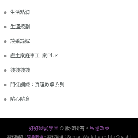
生活點滴
生涯規劃
談婚論嫁
證主家庭事工–家Plus
錢錢錢錢
門徒訓練：真理教導系列
隨心隨意
好好戀愛學堂
© 版權所有。
私隱政策
網站顧問：
智勇商傳
。
網站管理：Soman Workshop。
Life Coach |