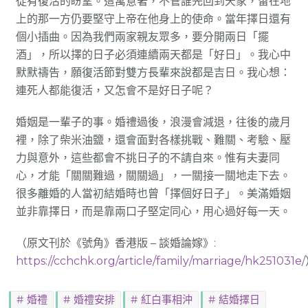
徒有復活的盼望。這寓意著，不管誰先回到天家，留在地
上的那一方仍要堅守上帝在他身上的使命。當年擇日還有
個小插曲。因為我們兩家親友眾多，要分開兩日「擺
酒」，所以擇的日子必須連續兩天都是「好日」。我心中
默默禱告，願復活節對雙方長輩來說都是吉日。我心想：
連死人都能復活，又怎會不是好日子呢？
婚姻是一輩子的事。婚禮過後，浪漫會減退，往後的歲月
裡，除了柴米油鹽，還會面對各樣挑戰、難關、考驗、壓
力與意外，這些都會不挑日子的不請自來。惟有夫妻同
心，才能「關關難過，關關過」，一關接一關地走下去。
很多離婚的人當初結婚時也曾「擇個好日子」。美滿婚姻
並非靠擇日，而是靠兩口子堅定同心，用心過好每一天。
（原文刊於《號角》香港版 – 談婚論嫁》:
https://cchchk.org/article/family/marriage/hk251031e/
婚禮
婚禮安排
紅白事相沖
結婚擇日