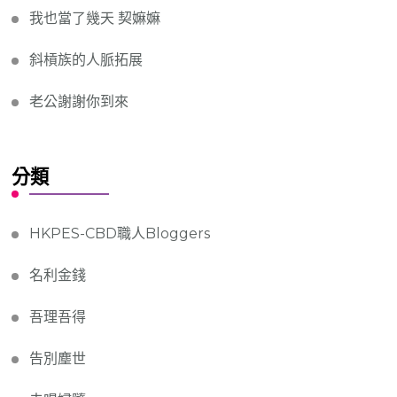
我也當了幾天 契嫲嫲
斜槓族的人脈拓展
老公謝謝你到來
分類
HKPES-CBD職人Bloggers
名利金錢
吾理吾得
告別塵世