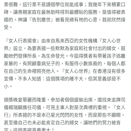
業很難，這行業不是讀個學位就能成事；我幾年下來積累口
碑，讓喪親家庭在最無助時得到最體貼的服務，是值得被表
揚的。神讓『告別塵世』被看見總有祂的心意，我就欣然接
受。
『女人行表揚會』由來自馬來西亞的女性機構『女人心世
界』設立，為要表揚一些默默為家庭和社會付出的婦女，鼓
勵她們發揮所長，為生命發光。今屆得獎者有帶著孩子逃離
家暴的，有照顧重病兒子的，有服侍小數族裔的，每個人都
在自己的生命裡照亮他人。『女人心世界』在香港沒有很多
宣傳，不多人知道：這個獎項的確不大，但其意義卻是不
小。
頒獎晚宴華麗而隆重，參加者個個盛裝出席，還找來金牌司
儀楊瑞麟擔任司儀，可見主事人對是次典禮的重視。『女人
行』所表揚的不是本已星光閃閃的女性，而是那些不顯眼，
甚至連自己也未必能肯定自己的婦女，讓她們的努力被肯
定，這個表揚意義更大！