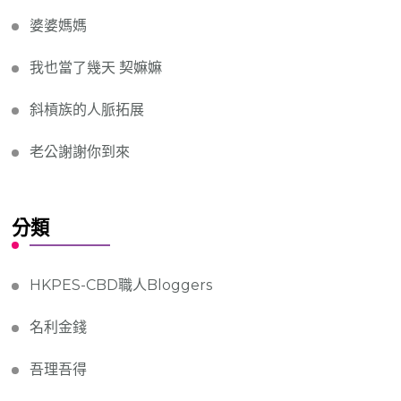
婆婆媽媽
我也當了幾天 契嫲嫲
斜槓族的人脈拓展
老公謝謝你到來
分類
HKPES-CBD職人Bloggers
名利金錢
吾理吾得