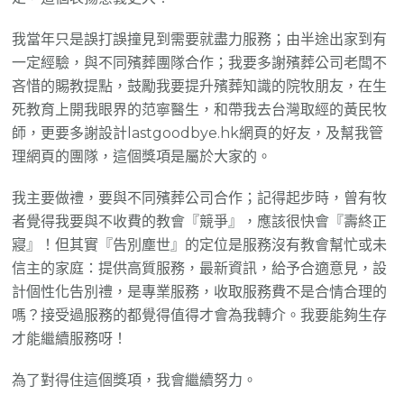
我當年只是誤打誤撞見到需要就盡力服務；由半途出家到有
一定經驗，與不同殯葬團隊合作；我要多謝殯葬公司老闆不
吝惜的賜教提點，鼓勵我要提升殯葬知識的院牧朋友，在生
死教育上開我眼界的范寧醫生，和帶我去台灣取經的黃民牧
師，更要多謝設計lastgoodbye.hk網頁的好友，及幫我管
理網頁的團隊，這個獎項是屬於大家的。
我主要做禮，要與不同殯葬公司合作；記得起步時，曾有牧
者覺得我要與不收費的教會『競爭』，應該很快會『壽終正
寢』！但其實『告別塵世』的定位是服務沒有教會幫忙或未
信主的家庭：提供高質服務，最新資訊，給予合適意見，設
計個性化告別禮，是專業服務，收取服務費不是合情合理的
嗎？接受過服務的都覺得值得才會為我轉介。我要能夠生存
才能繼續服務呀！
為了對得住這個獎項，我會繼續努力。