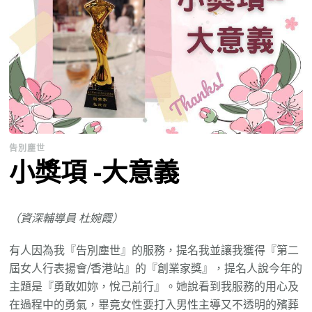
告別塵世
小獎項 -大意義
（資深輔導員 杜婉霞）
有人因為我『告別塵世』的服務，提名我並讓我獲得『第二
屆女人行表揚會/香港站』的『創業家獎』，提名人說今年的
主題是『勇敢如妳，悅己前行』。她說看到我服務的用心及
在過程中的勇氣，畢竟女性要打入男性主導又不透明的殯葬