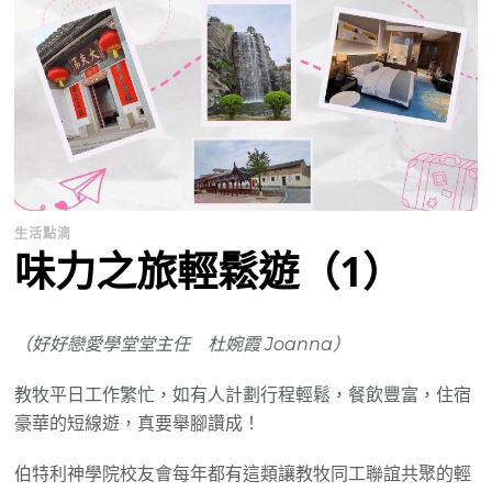
生活點滴
味力之旅輕鬆遊（1）
（好好戀愛學堂堂主任 杜婉霞 Joanna）
教牧平日工作繁忙，如有人計劃行程輕鬆，餐飲豐富，住宿
豪華的短線遊，真要舉腳讚成！
伯特利神學院校友會每年都有這類讓教牧同工聯誼共聚的輕