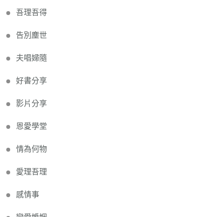
吾理吾得
告別塵世
夫唱婦隨
好書分享
影片分享
恩愛學堂
情為何物
愛理吾理
感情事