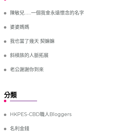
陳敏兒……一個我會永遠懷念的名字
婆婆媽媽
我也當了幾天 契嫲嫲
斜槓族的人脈拓展
老公謝謝你到來
分類
HKPES-CBD職人Bloggers
名利金錢