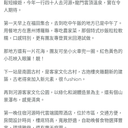
鬆短線遊，今年一行四十人去河源+龍門雲頂溫泉，實在令
人期待。
第一天早上在福田集合，去到吃中午飯的地方已是中午了。
用餐地方在惠州博羅縣，專吃農家菜，那個特式炒飯粒粒軟
糯，口感特別，更有團友專登買米回港試做。
那地方還有一片花海，團友可坐小火車兜一圈。紅色黃色的
小花映入眼簾！靚！
下一站是南園古村，是客家文化古村，古炮樓夾雜翻新的建
築，古老得來加入新元素，很 fushion。
再到河源客家文化公園，以綠化和湖體造景為主，還有個山
景瀑布，感覺清爽。
第一晚住宿河源時代雲端國際酒店，位於市區，交通方便，
房間設計時尚，樓底特高，寬敞舒適，自助晚餐食物選擇豐
富，環境雅緻，還有露天庭園。