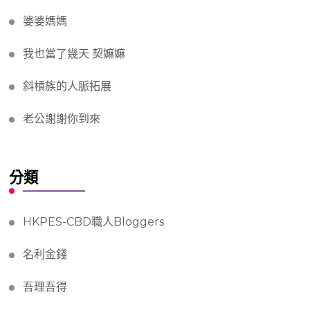
婆婆媽媽
我也當了幾天 契嫲嫲
斜槓族的人脈拓展
老公謝謝你到來
分類
HKPES-CBD職人Bloggers
名利金錢
吾理吾得