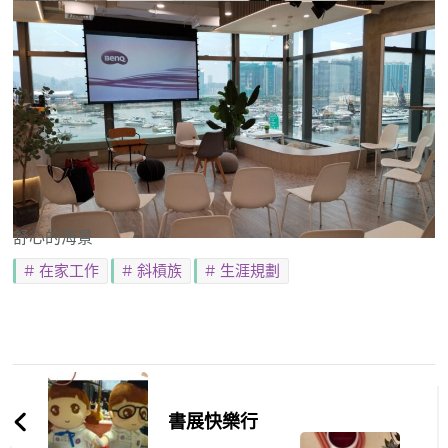
優美環境
舒心的海景
在家工作
斜槓族
生涯規劃
Post
Navigation
書展快樂行