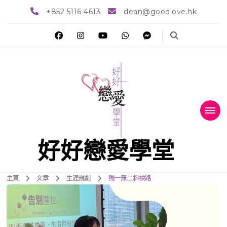
+852 5116 4613
dean@goodlove.hk
好好戀愛學堂
主頁
文章
生涯規劃
獨一無二斜槓路