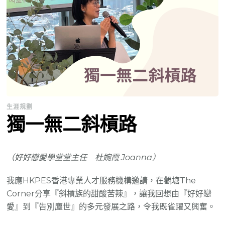
生涯規劃
獨一無二斜槓路
（好好戀愛學堂堂主任 杜婉霞 Joanna）
我應HKPES香港專業人才服務機構邀請，在觀塘The
Corner分享『斜槓族的甜酸苦辣』，讓我回想由『好好戀
愛』到『告別塵世』的多元發展之路，令我既雀躍又興奮。