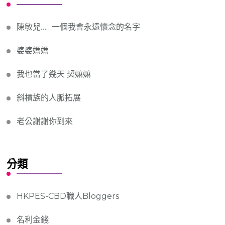
陳敏兒……一個我會永遠懷念的名字
婆婆媽媽
我也當了幾天 契嫲嫲
斜槓族的人脈拓展
老公謝謝你到來
分類
HKPES-CBD職人Bloggers
名利金錢