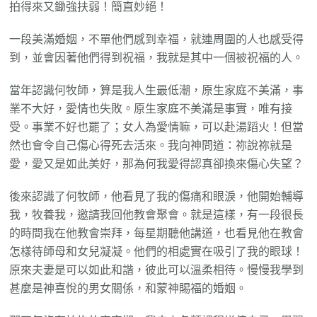
拍得來又鋤強扶弱！簡直妙絕！
一段美滿婚姻，不單他們感到幸福，就連周圍的人也感受得
到，並會因著他們得到祝福，我就是其中一個被祝福的人。
當年認識何牧師，算是我人生最低潮，原生家庭不美滿，事
業不大好，愛情也失敗。原生家庭不美滿是事實，唯有接
受。事業不好也罷了；女人為愛情嘛，可以赴湯蹈火！但當
然也會令自己傷心得死去活來。我向神問道：祢說祢就是
愛，愛又是如此美好，那為何我愛得認真卻換來傷心失望？
後來認識了何牧師，他看見了我的傷痛和眼淚，他開始輔導
我，牧養我，邀請我回他教會聚會。就是這樣，有一段很長
的時間我在他教會崇拜，每星期聽他講道，也看見他在教會
怎樣待師母和女兒凝凝。他們的相處實在吸引了我的眼球！
原來夫妻是可以如此和諧，彼此可以溫柔相待。慢慢我學到
甚麼是神喜悅的男女關係，和蒙神賜福的婚姻。