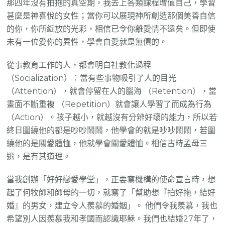
那四年沒有拍拖的真空期，我去上各類課程增值自己，學習
甚麼是神喜悅的女性；當你可以展現神所創造那個美善自信
的你，你所綻放的光彩，相信已令你離愛情不遠矣。但即使
未有一位愛你的異性，學會自愛就是無價的。
從事教育工作的人，都會明白社教化過程
（Socialization）：當有些事物吸引了人的目光
（Attention），就會停留在人的腦海 （Retention），當
畫面不斷重複 （Repetition）就會讓人學習了而成為行為
（Action）。孩子越小，就越沒有分辨好壞的能力，所以若
終日圍繞他的都是吵吵鬧鬧，他學會的就是吵吵鬧鬧，若圍
繞他的是關愛體恤，他就學會關愛體恤。相信古時孟母三
遷，是有其道理。
當我創辦「好好戀愛學堂」，正要寫機構的使命宣言時，想
起了何牧師和師母的一切，就寫了「幫助想『拍好拖，結好
婚』的男女，建立令人羨慕的婚姻」。 他們令我羨慕，我也
希望別人因羨慕我和孝國而認識耶穌。我們也結婚27年了，