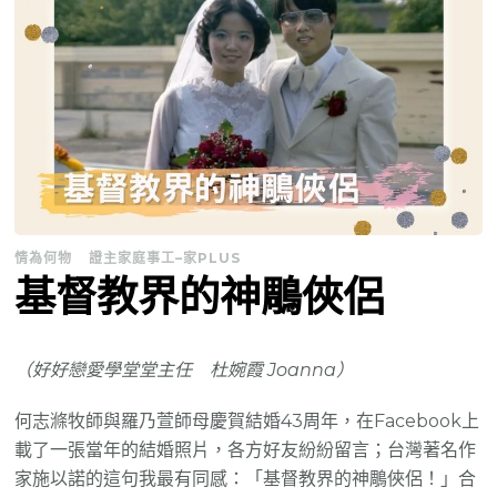
情為何物
證主家庭事工–家PLUS
基督教界的神鵰俠侶
（好好戀愛學堂堂主任 杜婉霞 Joanna）
何志滌牧師與羅乃萱師母慶賀結婚43周年，在Facebook上
載了一張當年的結婚照片，各方好友紛紛留言；台灣著名作
家施以諾的這句我最有同感：「基督教界的神鵰俠侶！」合