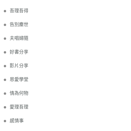
吾理吾得
告別塵世
夫唱婦隨
好書分享
影片分享
恩愛學堂
情為何物
愛理吾理
感情事