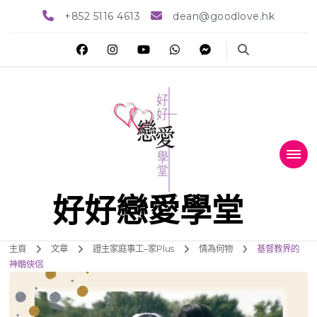
+852 5116 4613
dean@goodlove.hk
好好戀愛學堂
主頁
文章
證主家庭事工–家Plus
情為何物
基督教界的
神鵰俠侶