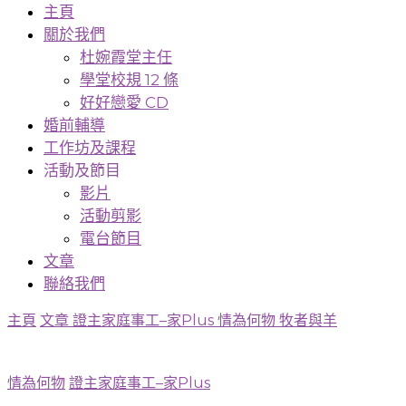
主頁
關於我們
杜婉霞堂主任
學堂校規 12 條
好好戀愛 CD
婚前輔導
工作坊及課程
活動及節目
影片
活動剪影
電台節目
文章
聯絡我們
主頁
文章
證主家庭事工–家Plus
情為何物
牧者與羊
情為何物
證主家庭事工–家Plus