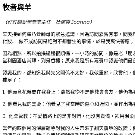
牧者與羊
（好好戀愛學堂堂主任 杜婉霞 Joanna）
某天接到何羅乃萱師母的緊急邀請，因為訪問嘉賓有事，問我
化妝……做不成訪問是絕對不想發生的事情，於是我爽快答應
因為相熟，所以拍攝過程很順暢，一小時的訪問，像是老
「
朋
堂利園酒店崇拜、到景香樓；原來我是所有嘉賓中認識他們最
認識我的，都知道我與先父關係不太好，我敬重他，欣賞他，
補足了：
1. 他願意花時間在我身上：雖然我從不是他教會會友，他仍
2. 他看見我的需要：他看見了我當時的傷心和迷惘，並作出
3. 他會管教：在愛情路上的是非對錯，他沒有責備，卻用温
當年約四個月的深層輔導對我的人生帶來了翻天覆地的改變；