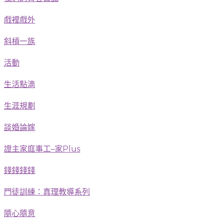
戲裡戲外
斜槓一族
活動
生活點滴
生涯規劃
談婚論嫁
證主家庭事工–家Plus
錢錢錢錢
門徒訓練：真理教導系列
隨心隨意