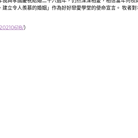
年我與孝國慶祝結婚二十六週年，仍然深深相愛，相信當年何牧
，建立令人羨慕的婚姻」作為好好戀愛學堂的使命宣言。 牧者對
e20210618/
）