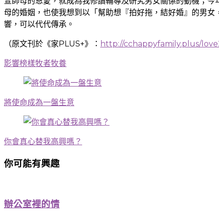
萱師母的恩愛，就成為我修讀輔導及研究男女關係的動機；今
母的婚姻，也使我想到以「幫助想『拍好拖，結好婚』的男女
響，可以代代傳承。
（原文刊於《家PLUS+》：
http://cchappyfamily.plus/lov
影響
榜樣
牧者
牧養
Post
Navigation
將使命成為一盤生意
你會真心替我高興嗎？
你可能有興趣
辦公室裡的情