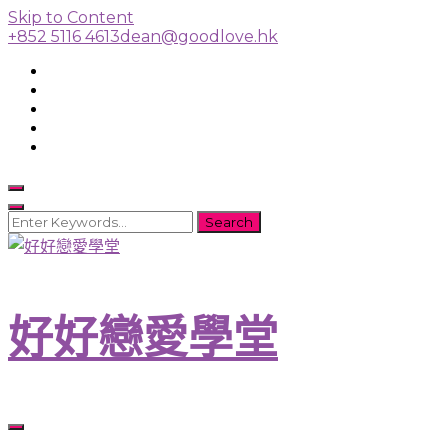
Skip to Content
+852 5116 4613
dean@goodlove.hk
Looking
for
Something?
好好戀愛學堂