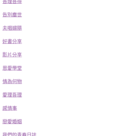
吾理吾得
告別塵世
夫唱婦隨
好書分享
影片分享
恩愛學堂
情為何物
愛理吾理
感情事
戀愛婚姻
我們的青春日誌