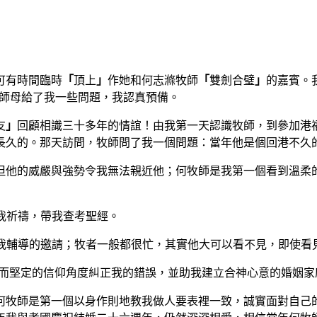
可有時間臨時
「
頂上
」
作她和何志滌牧師
「
雙劍合璧
」
的嘉賓。
；師母給了我一些問題，我認真預備。
友
」
回顧相識三十多年的情誼！由我第一天認識牧師，到參加港
長久的。那天訪問，牧師問了我一個問題：當年他是個回港不久
但他的威嚴與強勢令我無法親近他；何牧師是我第一個看到溫柔
為我祈禱，帶我查考聖經。
為我輔導的邀請；牧者一般都很忙，其實他大可以看不見，即使看
柔而堅定的信仰角度糾正我的錯誤，並助我建立合神心意的婚姻家
何牧師是第一個以身作則地教我做人要表裡一致，誠實面對自己