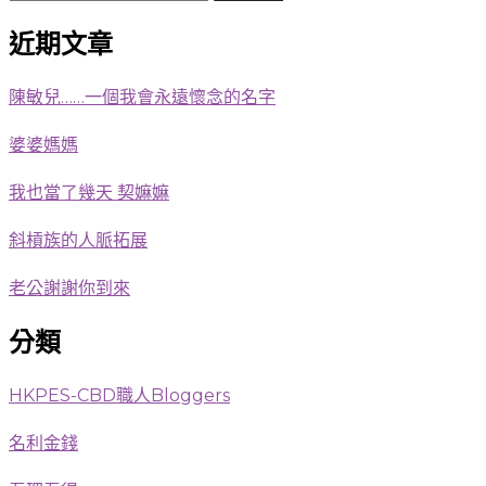
for
Something?
近期文章
陳敏兒……一個我會永遠懷念的名字
婆婆媽媽
我也當了幾天 契嫲嫲
斜槓族的人脈拓展
老公謝謝你到來
分類
HKPES-CBD職人Bloggers
名利金錢