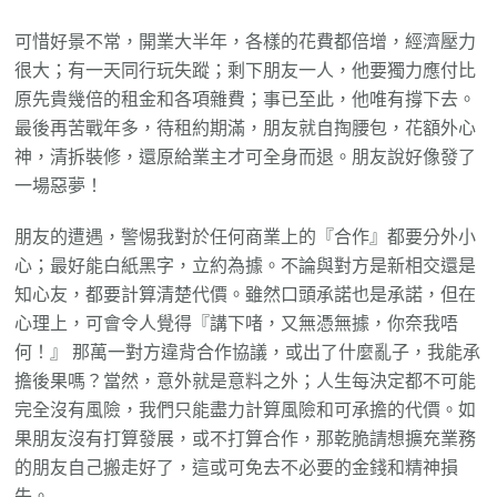
可惜好景不常，開業大半年，各樣的花費都倍增，經濟壓力
很大；有一天同行玩失蹤；剩下朋友一人，他要獨力應付比
原先貴幾倍的租金和各項雜費；事已至此，他唯有撐下去。
最後再苦戰年多，待租約期滿，朋友就自掏腰包，花額外心
神，清拆裝修，還原給業主才可全身而退。朋友說好像發了
一場惡夢！
朋友的遭遇，警惕我對於任何商業上的『合作』都要分外小
心；最好能白紙黑字，立約為據。不論與對方是新相交還是
知心友，都要計算清楚代價。雖然口頭承諾也是承諾，但在
心理上，可會令人覺得『講下啫，又無憑無據，你奈我唔
何！』 那萬一對方違背合作協議，或出了什麼亂子，我能承
擔後果嗎？當然，意外就是意料之外；人生每決定都不可能
完全沒有風險，我們只能盡力計算風險和可承擔的代價。如
果朋友沒有打算發展，或不打算合作，那乾脆請想擴充業務
的朋友自己搬走好了，這或可免去不必要的金錢和精神損
失。