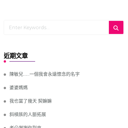
Looking
for
Something?
近期文章
陳敏兒……一個我會永遠懷念的名字
婆婆媽媽
我也當了幾天 契嫲嫲
斜槓族的人脈拓展
老公謝謝你到來