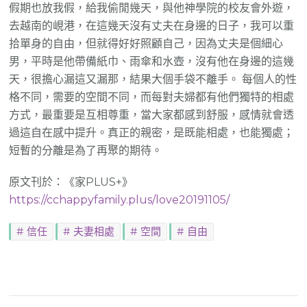
假期也放我假，給我偷閒幾天，與他神學院的校友會外遊，
去越南的峴港，在這幾天沒有丈夫在身邊的日子，我可以重
拾單身的自由，但就得好好照顧自己，因為丈夫是個細心
男，平時是他帶備紙巾、雨傘和水壺，沒有他在身邊的這幾
天，很擔心漏這又漏那，結果大個手袋不離手。 每個人的性
格不同，需要的空間不同，而每對夫婦都有他們獨特的相處
方式，最重要是互相尊重，當大家都感到舒服，感情就會透
過這自在感中提升。真正的親密，是既能相處，也能獨處；
短暫的分離是為了再聚的期待。
原文刊於：《家PLUS+》
https://cchappyfamily.plus/love20191105/
信任
夫妻相處
空間
自由