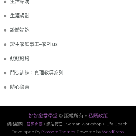
生活點滴
生涯規劃
談婚論嫁
證主家庭事工–家Plus
錢錢錢錢
門徒訓練：真理教導系列
隨心隨意
好好戀愛學堂
© 版權所有。
私隱政策
網站顧問：
智勇商傳
。
網站管理：Soman Workshop。
Life Coach |
Developed By
Blossom Themes
. Powered by
WordPress
.