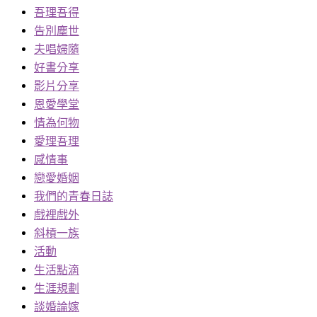
吾理吾得
告別塵世
夫唱婦隨
好書分享
影片分享
恩愛學堂
情為何物
愛理吾理
感情事
戀愛婚姻
我們的青春日誌
戲裡戲外
斜槓一族
活動
生活點滴
生涯規劃
談婚論嫁