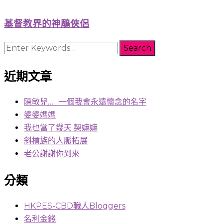
基督教界的神鵰俠侶
Looking
for
Something?
近期文章
陳敏兒……一個我會永遠懷念的名字
婆婆媽媽
我也當了幾天 契嫲嫲
斜槓族的人脈拓展
老公謝謝你到來
分類
HKPES-CBD職人Bloggers
名利金錢