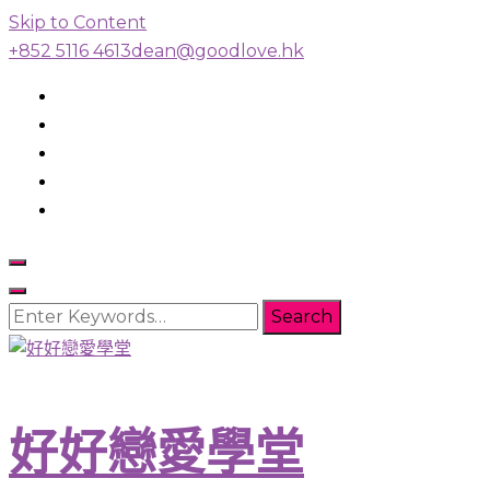
Skip to Content
+852 5116 4613
dean@goodlove.hk
Looking
for
Something?
好好戀愛學堂