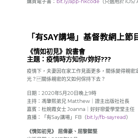
購買電子書：
bit.ly/app-hkcode
（只適用於 iOS/ 
「有SAY講場」基督教網上節
《情如初見》說書會
主題：疫情時方知你/妳好???
疫情下，夫妻因在家工作見面更多，關係變得親密
光？ 關係親密的又如何保持下去？
日期：2020年5月20日晚上9時
主持：馮肇熙弟兄 Matthew｜證主出版社社長
嘉賓：杜婉霞女士 Joanna｜好好戀愛學堂堂主任
直播：「有Say講場」FB（
bit.ly/fb-sayread
）
《情如初見》 屈偉豪、屈黎懿堅