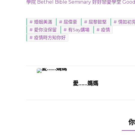
學院 Bethel Bible Seminary
好好戀愛學堂 Good 
婚姻美滿
屈偉豪
屈黎懿堅
情如初
愛你沒保留
有Say講場
疫情
疫情時方知你好
Post
Navigation
愛……媽媽
你