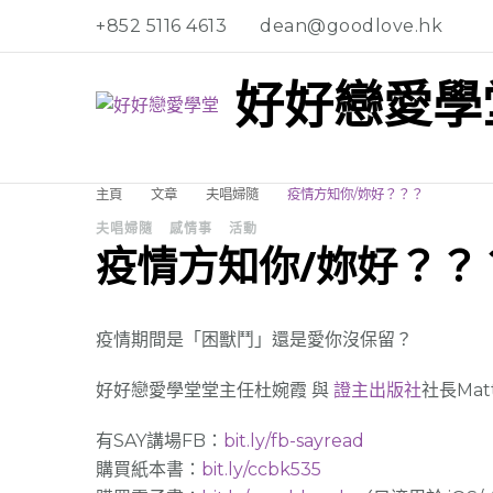
+852 5116 4613
dean@goodlove.hk
好好戀愛學
主頁
文章
夫唱婦隨
疫情方知你/妳好？？？
夫唱婦隨
感情事
活動
疫情方知你/妳好？？
疫情期間是「困獸鬥」還是愛你沒保留？
好好戀愛學堂堂主任杜婉霞 與
證主出版社
社長Ma
有SAY講場FB：
bit.ly/fb-sayread
購買紙本書：
bit.ly/ccbk535