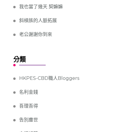
我也當了幾天 契嫲嫲
斜槓族的人脈拓展
老公謝謝你到來
分類
HKPES-CBD職人Bloggers
名利金錢
吾理吾得
告別塵世