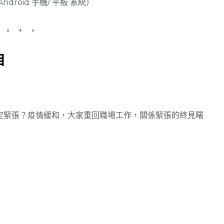
Android 手機/ 平板 系統）
目
定緊張？疫情緩和，大家重回職場工作，關係緊張的終見曙