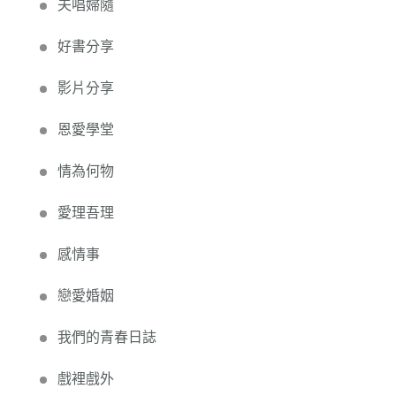
夫唱婦隨
好書分享
影片分享
恩愛學堂
情為何物
愛理吾理
感情事
戀愛婚姻
我們的青春日誌
戲裡戲外