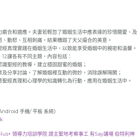
磨合和適應。夫妻若輕忽了婚姻生活中應表達的珍惜關愛、及
怨、動怒、互相刺痛，結果糟蹋了天父撮合的美意。
經真理實踐在婚姻生活中，以致能享受婚姻中的親密和溫馨。
12課各有不同主題，內容包括：
識聖經的教導，建立穩固甜蜜的婚姻；
及分享討論，了解婚姻裡互動的微妙，消除誤解隔閡；
聖經真理和心理學的知識轉化為行動，應用在婚姻生活中。
Android 手機/ 平板 系統）
ek
lus+
領導力培訓學院
證主聖地考察事工
有Say講場
伯特利神