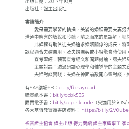
出版日期：2017年10月
出版社：證主出版社
書籍簡介
愛是需要學習的情操，美滿的婚姻需要夫妻努力
溝通中應有的敏銳和聆聽，隨之而來的是誤解、埋
此課程有助信徒夫婦追求婚姻關係的成長，將聖
課程適合夫婦自用、及夫婦團契或小組聚會時使用，
查考聖經：藉著查考經文和問題討論，讓夫婦認
主題討論：透過研讀心理學和輔導學的主題文章
夫婦對談實踐：夫婦在神面前敞開心靈對談，將
有SAY講場FB：
bit.ly/fb-sayread
購買紙本書：
bit.ly/ccbk535
購買電子書：
bit.ly/app-hkcode
（只適用於 iOS/ 
各大基督教實體書店資料：
https://bit.ly/2V0ub
福音證主協會
證主出版
得力閱讀
證主家庭事工
家p