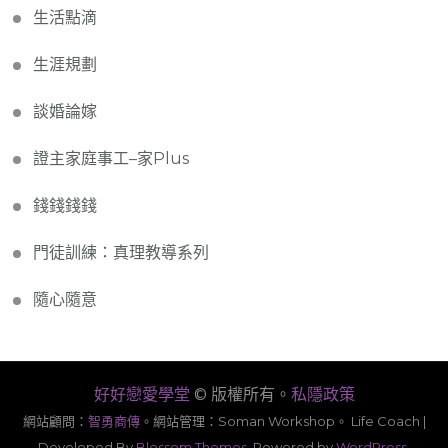
生活點滴
生涯規劃
談婚論嫁
證主家庭事工–家Plus
錢錢錢錢
門徒訓練：真理教導系列
隨心隨意
好好戀愛學堂
© 版權所有。
私隱政策
網站顧問：
智勇商傳
。
網站管理：Soman Workshop。
Life Coach |
Developed By
Blossom Themes
. Powered by
WordPress
.