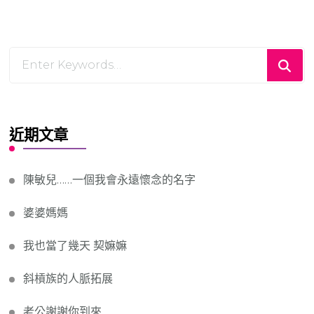
Looking
for
Something?
近期文章
陳敏兒……一個我會永遠懷念的名字
婆婆媽媽
我也當了幾天 契嫲嫲
斜槓族的人脈拓展
老公謝謝你到來