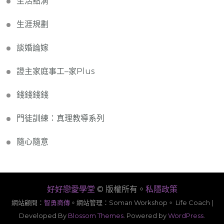
生活點滴
生涯規劃
談婚論嫁
證主家庭事工–家Plus
錢錢錢錢
門徒訓練：真理教導系列
隨心隨意
好好戀愛學堂
© 版權所有。
私隱政策
網站顧問：
智勇商傳
。
網站管理：Soman Workshop。
Life Coach |
Developed By
Blossom Themes
. Powered by
WordPress
.