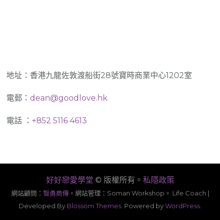
地址：香港九龍佐敦渡船街28號寶時商業中心1202室
電郵：
dean@goodlove.hk
電話 ：
+852 5116 4613
好好戀愛學堂
© 版權所有。
私隱政策
網站顧問：
智勇商傳
。
網站管理：Soman Workshop。
Life Coach |
Developed By
Blossom Themes
. Powered by
WordPress
.