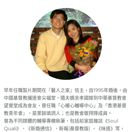
早年任職製片期間在『藝人之家』信主，自1995年婚後，由
中國基督教播道會尖福堂，隨夫婿余孝國嫁到中華基督教會
望覺堂成為會友，曾任職「心暖心輔導中心」及『香港基督
教青年會』，是業餘填詞人；也是教會敬拜隊成員。
曾為不同媒體的輔導專欄執筆，包括前家庭雜誌《Soul
Quali》、《新婚通信》、新報(基督教版) ，《味道》等，