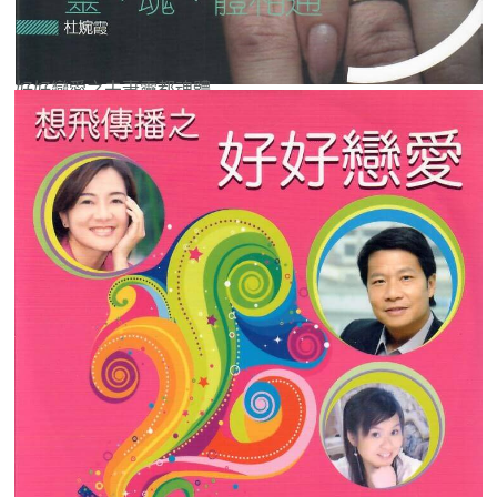
好好戀愛之夫妻靈都魂體