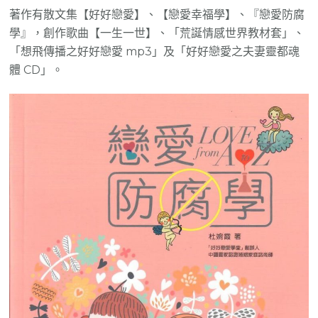
著作有散文集【好好戀愛】、【戀愛幸福學】、『戀愛防腐
學』，創作歌曲【一生一世】、「荒誕情感世界教材套」、
「想飛傳播之好好戀愛 mp3」及「好好戀愛之夫妻靈都魂
體 CD」。