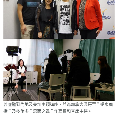
曾應邀到內地及美加主領講座，並為加拿大溫哥華＂遠東廣
播＂及多倫多＂恩雨之聲＂作嘉賓和客席主持。