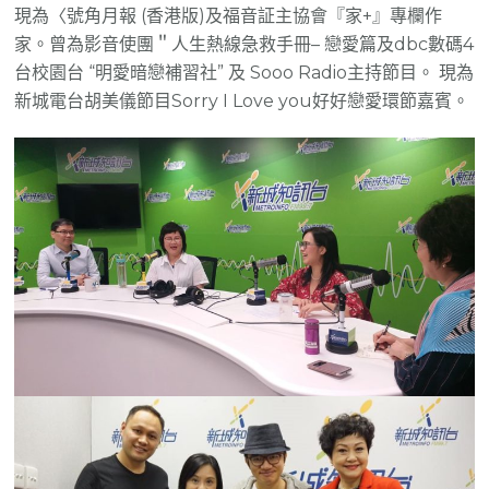
現為〈號角月報 (香港版)及福音証主協會『家+』專欄作
家。曾為影音使團＂人生熱線急救手冊– 戀愛篇及dbc數碼4
台校園台 “明愛暗戀補習社” 及 Sooo Radio主持節目。 現為
新城電台胡美儀節目Sorry I Love you好好戀愛環節嘉賓。