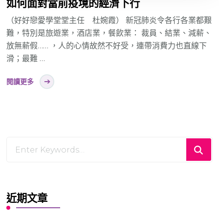
如何面對當前疫境的經濟下行
（好好戀愛學堂堂主任 杜婉霞） 新冠肺炎令各行各業都艱
難，特別是旅遊業，酒店業，餐飲業： 裁員、結業、減薪、
放無薪假…… ，人的心情故然不好受，連帶消費力也直線下
滑；最難 …
閱讀更多
Looking
for
Something?
近期文章