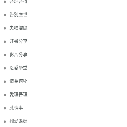
吾理吾得
告別塵世
夫唱婦隨
好書分享
影片分享
恩愛學堂
情為何物
愛理吾理
感情事
戀愛婚姻