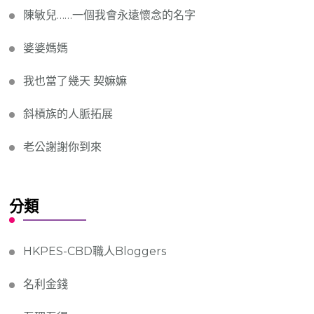
陳敏兒……一個我會永遠懷念的名字
婆婆媽媽
我也當了幾天 契嫲嫲
斜槓族的人脈拓展
老公謝謝你到來
分類
HKPES-CBD職人Bloggers
名利金錢