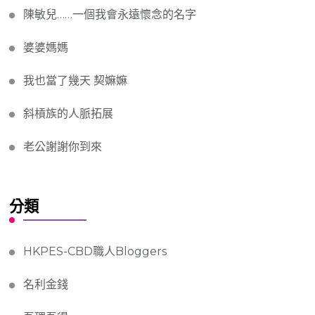
陳敏兒……一個我會永遠懷念的名字
婆婆媽媽
我也當了幾天 契嫲嫲
斜槓族的人脈拓展
老公謝謝你到來
分類
HKPES-CBD職人Bloggers
名利金錢