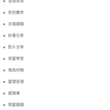
吾理吾得
告別塵世
夫唱婦隨
好書分享
影片分享
恩愛學堂
情為何物
愛理吾理
感情事
戀愛婚姻