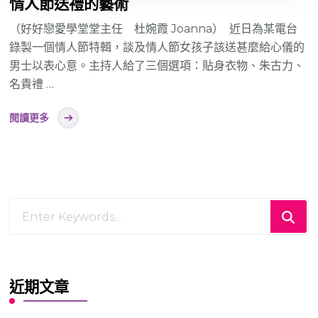
情人節送禮的藝術
（好好戀愛學堂堂主任 杜婉霞 Joanna） 近日為某電台
錄製一個情人節特輯，談及情人節女孩子該送甚麼給心儀的
男士以表心意。主持人給了三個選項：貼身衣物、朱古力、
名貴禮 …
閱讀更多
Looking
for
Something?
近期文章