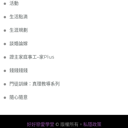
活動
生活點滴
生涯規劃
談婚論嫁
證主家庭事工–家Plus
錢錢錢錢
門徒訓練：真理教導系列
隨心隨意
好好戀愛學堂
© 版權所有。
私隱政策