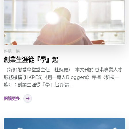
斜槓一族
創業生涯從『學』起
（好好戀愛學堂堂主任 杜婉霞） 本文刊於 香港專業人才
服務機構 (HKPES)《週一職人Bloggers》專欄〈斜槓一
族〉：創業生涯從『學』起 所謂 …
閱讀更多