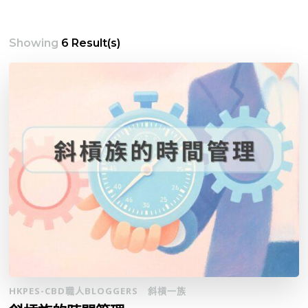
Showing
6 Result(s)
HKPES-CBD職人BLOGGERS
斜槓一族