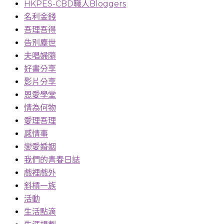
HKPES-CBD職人Bloggers
名利金錢
吾理吾得
告別塵世
夫唱婦隨
好書分享
影片分享
恩愛學堂
情為何物
愛理吾理
感情事
戀愛婚姻
我們的青春日誌
戲裡戲外
斜槓一族
活動
生活點滴