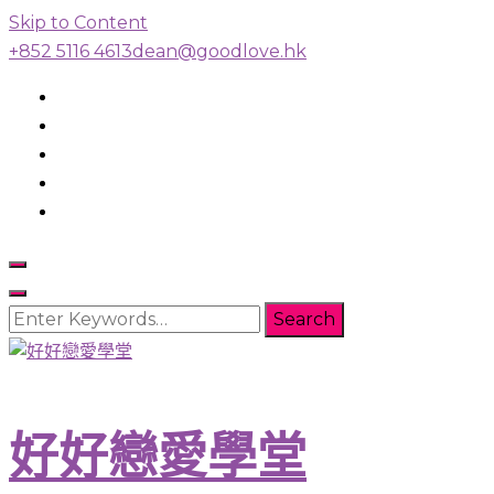
Skip to Content
+852 5116 4613
dean@goodlove.hk
Looking
for
Something?
好好戀愛學堂