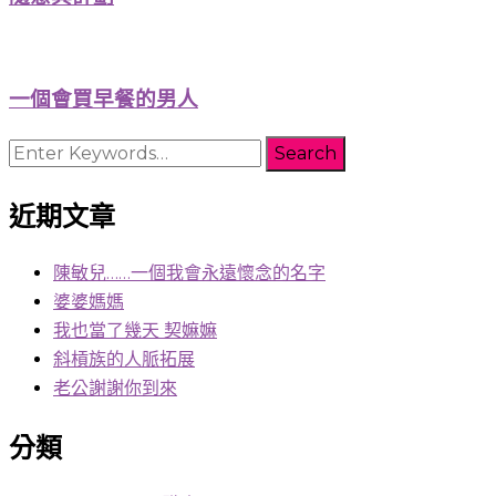
一個會買早餐的男人
Looking
for
Something?
近期文章
陳敏兒……一個我會永遠懷念的名字
婆婆媽媽
我也當了幾天 契嫲嫲
斜槓族的人脈拓展
老公謝謝你到來
分類