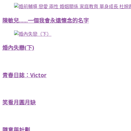
陳敏兒……一個我會永遠懷念的名字
婚內失戀(下)
青春日誌：Victor
笑看月圓月缺
隨意與計劃