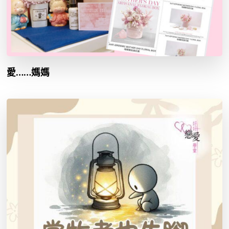
愛……媽媽