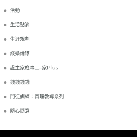
活動
生活點滴
生涯規劃
談婚論嫁
證主家庭事工–家Plus
錢錢錢錢
門徒訓練：真理教導系列
隨心隨意