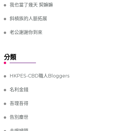
我也當了幾天 契嫲嫲
斜槓族的人脈拓展
老公謝謝你到來
分類
HKPES-CBD職人Bloggers
名利金錢
吾理吾得
告別塵世
夫唱婦隨