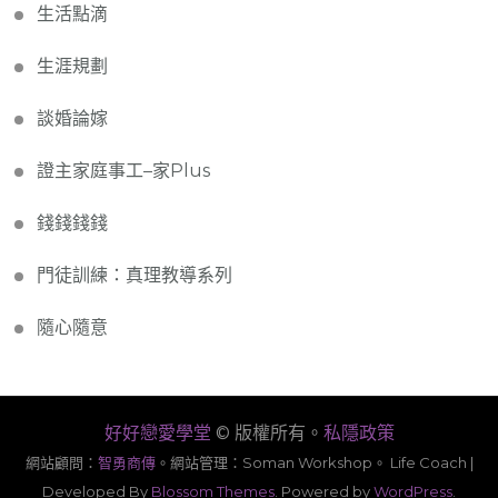
生活點滴
生涯規劃
談婚論嫁
證主家庭事工–家Plus
錢錢錢錢
門徒訓練：真理教導系列
隨心隨意
好好戀愛學堂
© 版權所有。
私隱政策
網站顧問：
智勇商傳
。
網站管理：Soman Workshop。
Life Coach |
Developed By
Blossom Themes
. Powered by
WordPress
.