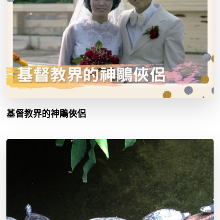
基督教界的神鵰俠侶